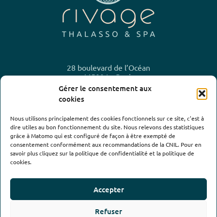
28 boulevard de l’Océan
44500 La Baule
Gérer le consentement aux
02 40 23 10 20
cookies
Nous utilisons principalement des cookies fonctionnels sur ce site, c'est à
dire utiles au bon fonctionnement du site. Nous relevons des statistiques
Horaires
grâce à Matomo qui est configuré de façon à être exempté de
consentement conformément aux recommandations de la CNIL. Pour en
Cartes acceptées
savoir plus cliquez sur la politique de confidentialité et la politique de
cookies.
Accepter
Refuser