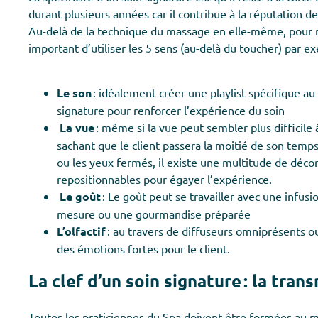
durant plusieurs années car il contribue à la réputation de
Au-delà de la technique du massage en elle-même, pour ma
important d’utiliser les 5 sens (au-delà du toucher) par exe
Le son
: idéalement créer une playlist spécifique a
signature pour renforcer l’expérience du soin
La vue
: même si la vue peut sembler plus difficile 
sachant que le client passera la moitié de son temps 
ou les yeux fermés, il existe une multitude de déco
repositionnables pour égayer l’expérience.
Le goût
: Le goût peut se travailler avec une infusi
mesure ou une gourmandise préparée
L’olfactif
: au travers de diffuseurs omniprésents o
des émotions fortes pour le client.
La clef d’un soin signature : la tra
Toutes les praticiennes du Spa doivent être formées au m