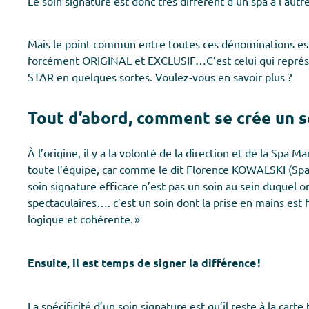
Le soin signature est donc très différent d’un spa à l’aut
Mais le point commun entre toutes ces dénominations e
forcément ORIGINAL et EXCLUSIF…C’est celui qui représe
STAR en quelques sortes. Voulez-vous en savoir plus ?
Tout d’abord, comment se crée un so
À l’origine, il y a la volonté de la direction et de la Spa 
toute l’équipe, car comme le dit Florence KOWALSKI (Spab
soin signature efficace n’est pas un soin au sein duquel
spectaculaires…. c’est un soin dont la prise en mains est 
logique et cohérente. »
Ensuite, il est temps de signer la différence !
La spécificité d’un soin signature est qu’il reste à la car