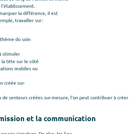
 l’établissement.
rquer la différence, il est
mple, travailler sur :
u thème du soin
à stimuler
la tête sur le côté
rations mobiles ou
on créée sur-
u de senteurs créées sur-mesure, l’on peut contribuer à créer
nsmission et la communication
assage signature. De plus, les Spa