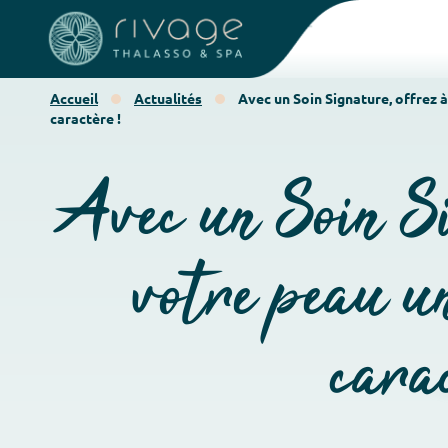
Accueil
Actualités
Avec un Soin Signature, offrez à
caractère !
Avec un Soin Si
votre peau u
cara