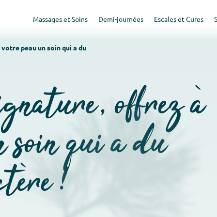
Massages et Soins
Demi-journées
Escales et Cures
 votre peau un soin qui a du
gnature, offrez à
n soin qui a du
ctère !