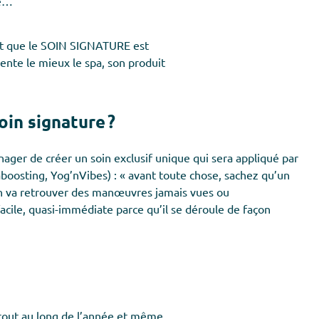
re…
st que le SOIN SIGNATURE est
nte le mieux le spa, son produit
in signature ?
Manager de créer un soin exclusif unique qui sera appliqué par
oosting, Yog’nVibes) : « avant toute chose, sachez qu’un
 on va retrouver des manœuvres jamais vues ou
facile, quasi-immédiate parce qu’il se déroule de façon
te tout au long de l’année et même