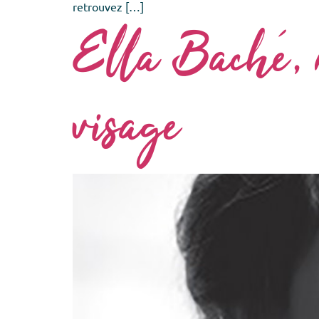
retrouvez […]
Ella Baché, n
visage