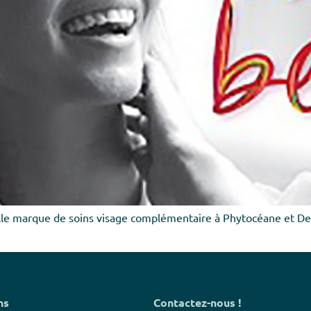
 marque de soins visage complémentaire à Phytocéane et Decléo
ns
Contactez-nous !