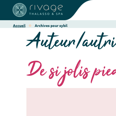
Accueil
Archives pour sybil
Auteur/autri
De si jolis pi