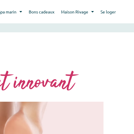
Spa marin
Bons cadeaux
Maison Rivage
Se loger
et innovant